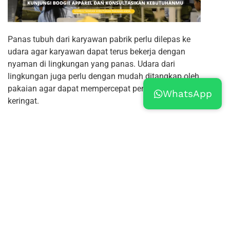
Panas tubuh dari karyawan pabrik perlu dilepas ke
udara agar karyawan dapat terus bekerja dengan
nyaman di lingkungan yang panas. Udara dari
lingkungan juga perlu dengan mudah ditangkap oleh
pakaian agar dapat mempercepat pengeringan
WhatsApp
keringat.
PT Boogie Apparel Indonesia merupakan salah satu
perusahaan yang telah berpengalaman
memproduksi baju pabrik untuk digunakan oleh
ribuan pabrik-pabrik besar di Indonesia. Kualitas
produk yang terus dikembangkan oleh
Boogie
Apparel
lahir dari pengalaman bertahun-tahun dan
pemahaman mendalam terhadap pelanggan di
industri manufaktur tanah air.