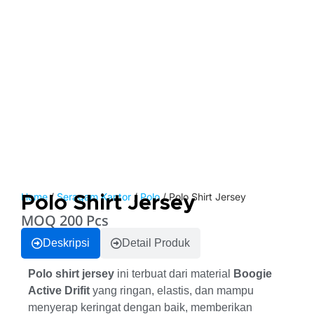
Home
/
Seragam Kantor
/
Polo
/ Polo Shirt Jersey
Polo Shirt Jersey
MOQ 200 Pcs
Deskripsi
Detail Produk
Polo shirt jersey
ini terbuat dari material
Boogie
Active Drifit
yang ringan, elastis, dan mampu
menyerap keringat dengan baik, memberikan