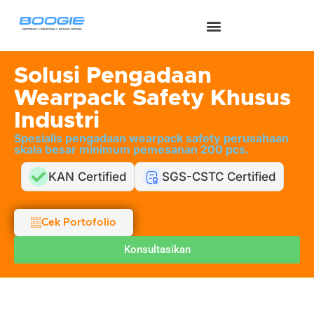
Seragam Kerja
Seragam Safety
Seragam Medis
Tentang Kami
Hubungi Kami
Solusi Pengadaan
Wearpack Safety Khusus
Industri
Spesialis pengadaan wearpack safety perusahaan
skala besar minimum pemesanan 200 pcs.
KAN Certified
SGS-CSTC Certified
Cek Portofolio
Konsultasikan