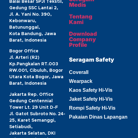
Balai Besar SPJI Tekstil,
Medis
Gedung SSC Lantai 2,
Jl. A. Yani No. 390,
Tentang
Kebonwaru,
Kami
Batununggal,
Download
Kota Bandung, Jawa
Company
Barat, Indonesia
Profile
Bogor Office
Jl. Arteri (R2)
Seragam Safety
Kp.Pangkalan RT.003
RW.001, Cibuluh, Bogor
Coverall
Utara Kota Bogor, Jawa
Wearpack
Barat, Indonesia
Kaos Safety Hi-Vis
Jakarta Rep. Office
Jaket Safety Hi-Vis
Gedung Centennial
Tower Lt. 29 Unit D-F
Rompi Safety Hi-Vis
Jl. Gatot Subroto No. 24-
Pakaian Dinas Lapangan
25, Karet Semanggi,
Setiabudi,
Jakarta Selatan, DKI