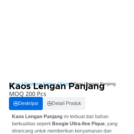
Home
/
Seragam Kantor
/
Kaos
/ Kaos Lengan Panjang
Kaos Lengan Panjang
MOQ 200 Pcs
Deskripsi
Detail Produk
Kaos Lengan Panjang
ini terbuat dari bahan
berkualitas seperti
Boogie Ultra-fine Pique
, yang
dirancang untuk memberikan kenyamanan dan