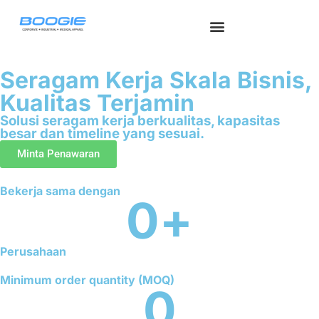
Seragam Kerja
Seragam Safety
Seragam Medis
Tentang Kami
Hubungi Kami
Seragam Kerja Skala Bisnis,
Kualitas Terjamin
Solusi seragam kerja berkualitas, kapasitas
besar dan timeline yang sesuai.
Minta Penawaran
Bekerja sama dengan
0
+
Perusahaan
Minimum order quantity (MOQ)
0