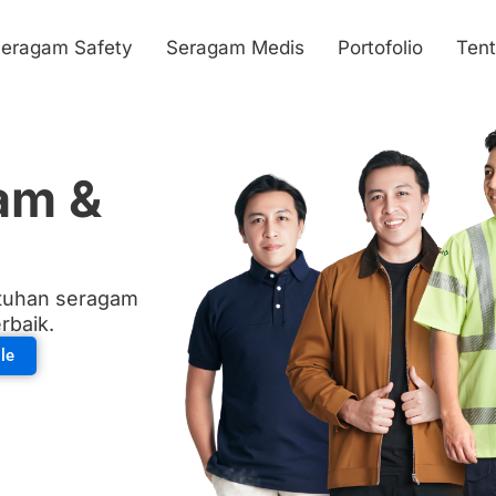
eragam Safety
Seragam Medis
Portofolio
Ten
am &
utuhan seragam
rbaik.
le