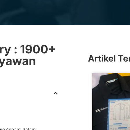
ry : 1900+
Artikel T
ryawan
ie Apparel dalam