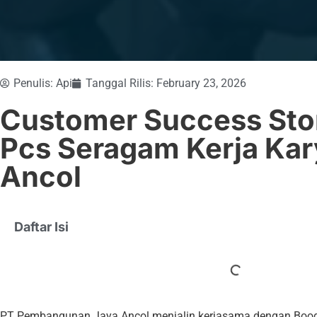
Penulis:
Api
Tanggal Rilis:
February 23, 2026
Customer Success Sto
Pcs Seragam Kerja Ka
Ancol
Daftar Isi
PT Pembangunan Jaya Ancol menjalin kerjasama dengan Boog