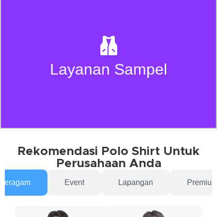
Kami menyediakan sampel produk untuk memastikan
desain, material, dan detail sesuai sebelum produksi
Layanan Sampel
massal berjalan.
Rekomendasi Polo Shirt Untuk
Perusahaan Anda
Seragam
Event
Lapangan
Premiu