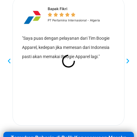
Bapak Fikri





PT Pertamina Internasional - Algeria
"Saya puas dengan pelayanan dari Tim Boogie
"
Apparel, kedepan jika memesan dari Indonesia
A
pasti akan memakai Boogie Apparel lagi."
h
p