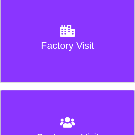
Kami mengundang Anda melihat langsung proses
produksi yang transparan, terstruktur, dan dijalankan
Factory Visit
dengan standar kualitas yang konsisten.
Tim Boogie Apparel siap mengunjungi kantor Anda
untuk memahami kebutuhan seragam secara lebih