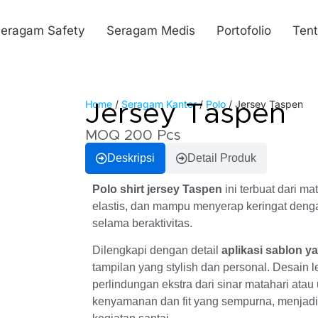
eragam Safety
Seragam Medis
Portofolio
Ten
Home
/
Seragam Kantor
/
Polo
/ Jersey Taspen
Jersey Taspen
MOQ 200 Pcs
Deskripsi
Detail Produk
Polo shirt jersey Taspen
ini terbuat dari ma
elastis, dan mampu menyerap keringat den
selama beraktivitas.
Dilengkapi dengan detail
aplikasi sablon 
tampilan yang stylish dan personal. Desain 
perlindungan ekstra dari sinar matahari ata
kenyamanan dan fit yang sempurna, menjadi