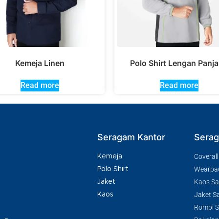
Kemeja Linen
Polo Shirt Lengan Panj
Read more
Read more
Seragam Kantor
Serag
Coverall
Kemeja
Wearpa
Polo Shirt
Kaos Saf
Jaket
Jaket Sa
Kaos
Rompi Sa