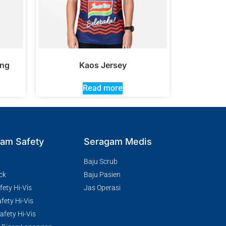
ang
Kaos Jersey
Read more
am Safety
Seragam Medis
Baju Scrub
ck
Baju Pasien
ety Hi-Vis
Jas Operasi
fety Hi-Vis
fety Hi-Vis