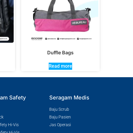
Duffle Bags
Read more
am Safety
Seragam Medis
Baju Scrub
ck
Baju Pasien
ety Hi-Vis
Jas Operasi
fety Hi-Vis