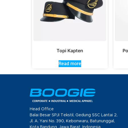
Topi Kapten
Po
Read more
Head Office
Balai Besar SPJI Tekstil, Gedung SSC Lantai 2,
Jl. A. Yani No. 390, Kebonwaru, Batununggal,
Kota Bandung, Jawa Barat, Indonesia