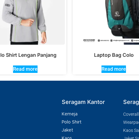
lo Shirt Lengan Panjang
Laptop Bag Colo
Read more
Read more
Seragam Kantor
Serag
Coverall
Kemeja
Wearpa
Polo Shirt
Kaos Saf
Jaket
Jaket Sa
Kaos