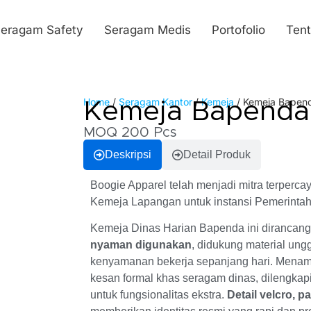
eragam Safety
Seragam Medis
Portofolio
Ten
Home
/
Seragam Kantor
/
Kemeja
/ Kemeja Bapen
Kemeja Bapenda
MOQ 200 Pcs
Deskripsi
Detail Produk
Boogie Apparel telah menjadi mitra terper
Kemeja Lapangan untuk instansi Pemerintah
Kemeja Dinas Harian Bapenda ini dirancan
nyaman digunakan
, didukung material ung
kenyamanan bekerja sepanjang hari. Menamp
kesan formal khas seragam dinas, dilengkap
untuk fungsionalitas ekstra.
Detail velcro, 