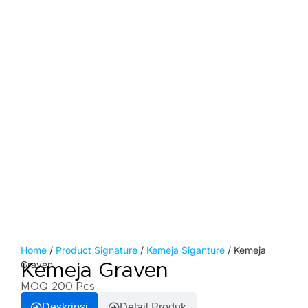
Home
/
Product Signature
/
Kemeja Siganture
/ Kemeja
Graven
Kemeja Graven
MOQ 200 Pcs
Deskripsi
Detail Produk