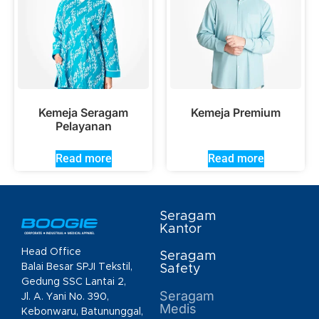
Kemeja Seragam
Kemeja Premium
Pelayanan
Read more
Read more
Seragam
Kantor
Head Office
Seragam
Balai Besar SPJI Tekstil,
Safety
Gedung SSC Lantai 2,
Seragam
Jl. A. Yani No. 390,
Medis
Kebonwaru, Batununggal,