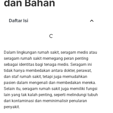
dan Bahan
Daftar Isi
Dalam lingkungan rumah sakit, seragam medis atau
seragam rumah sakit memegang peran penting
sebagai identitas bagi tenaga medis. Seragam ini
tidak hanya membedakan antara dokter, perawat,
dan staf rumah sakit, tetapi juga memudahkan
pasien dalam mengenali dan membedakan mereka.
Selain itu, seragam rumah sakit juga memiliki fungsi
lain yang tak kalah penting, seperti melindungi tubuh
dari kontaminasi dan meminimalisir penularan
penyakit.