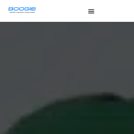
Seragam Kerja
Seragam Safety
Seragam Medis
Tentang Kami
Hubungi Kami