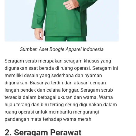
Sumber: Aset Boogie Apparel Indonesia
Seragam scrub merupakan seragam khusus yang
digunakan saat berada di ruang operasi. Seragam ini
memiliki desain yang sederhana dan nyaman
digunakan. Biasanya terdiri dari atasan dengan
lengan pendek dan celana longgar. Seragam scrub
tersedia dalam berbagai ukuran dan warna. Warna
hijau terang dan biru terang sering digunakan dalam
ruang operasi untuk membantu mengurangi
pandangan mata terhadap warna merah.
2. Seragam Perawat