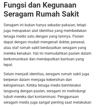
Fungsi dan Kegunaan
Seragam Rumah Sakit
Seragam ini bukan hanya sekadar pakaian, tetapi
juga merupakan alat identitas yang membedakan
tenaga medis satu dengan yang lainnya. Pasien
dapat dengan mudah mengenali dokter, perawat,
atau staf rumah sakit berdasarkan seragam yang
mereka kenakan. Hal ini memudahkan pasien dalam
berkomunikasi dan mendapatkan bantuan yang
tepat.
Selain menjadi identitas, seragam rumah sakit juga
berperan dalam menjaga kebersihan dan
kehigienisan. Ketika tenaga medis berinteraksi
langsung dengan pasien, seragam ini melindungi
tubuh mereka dari kontaminasi. Penggunaan
seragam medis juga sangat penting saat melakukan