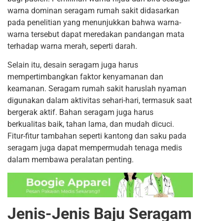
warna dominan seragam rumah sakit didasarkan
pada penelitian yang menunjukkan bahwa warna-
warna tersebut dapat meredakan pandangan mata
terhadap warna merah, seperti darah.
Selain itu, desain seragam juga harus
mempertimbangkan faktor kenyamanan dan
keamanan. Seragam rumah sakit haruslah nyaman
digunakan dalam aktivitas sehari-hari, termasuk saat
bergerak aktif. Bahan seragam juga harus
berkualitas baik, tahan lama, dan mudah dicuci.
Fitur-fitur tambahan seperti kantong dan saku pada
seragam juga dapat mempermudah tenaga medis
dalam membawa peralatan penting.
Jenis-Jenis Baju Seragam