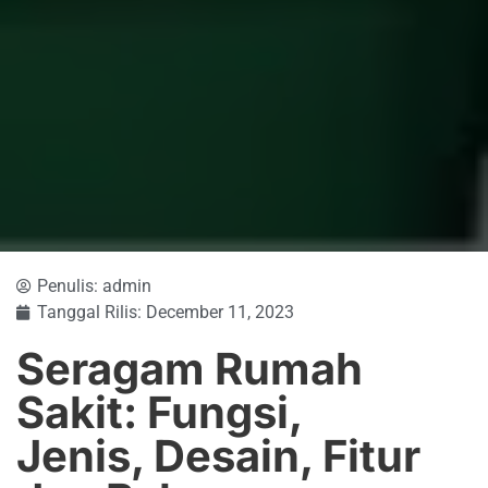
Penulis:
admin
Tanggal Rilis:
December 11, 2023
Seragam Rumah
Sakit: Fungsi,
Jenis, Desain, Fitur