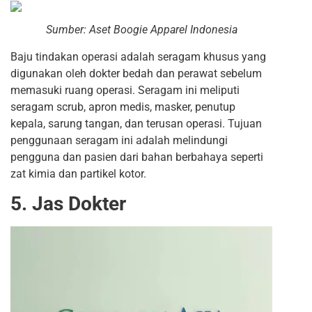
Sumber: Aset Boogie Apparel Indonesia
Baju tindakan operasi adalah seragam khusus yang
digunakan oleh dokter bedah dan perawat sebelum
memasuki ruang operasi. Seragam ini meliputi
seragam scrub, apron medis, masker, penutup
kepala, sarung tangan, dan terusan operasi. Tujuan
penggunaan seragam ini adalah melindungi
pengguna dan pasien dari bahan berbahaya seperti
zat kimia dan partikel kotor.
5. Jas Dokter