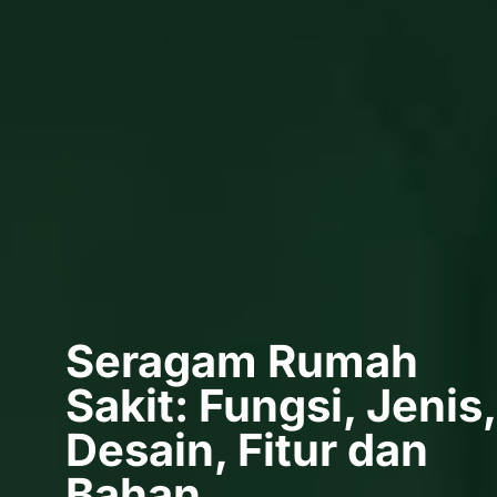
Seragam Rumah
Sakit: Fungsi, Jenis,
Desain, Fitur dan
Bahan