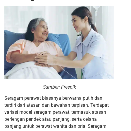
Sumber: Freepik
Seragam perawat biasanya berwarna putih dan
terdiri dari atasan dan bawahan terpisah. Terdapat
variasi model seragam perawat, termasuk atasan
berlengan pendek atau panjang, serta celana
panjang untuk perawat wanita dan pria. Seragam