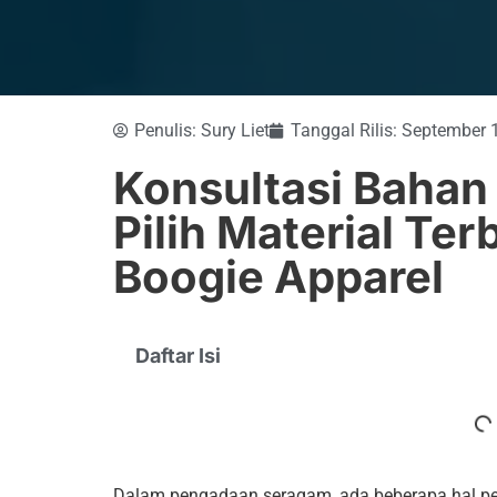
Penulis:
Sury Liet
Tanggal Rilis:
September 
Konsultasi Bahan
Pilih Material Te
Boogie Apparel
Daftar Isi
Dalam pengadaan seragam, ada beberapa hal pent