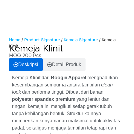
Home
/
Product Signature
/
Kemeja Siganture
/ Kemeja
Klinit
Kemeja Klinit
MOQ 200 Pcs
Deskripsi
Detail Produk
Kemeja Klinit dari
Boogie Apparel
menghadirkan
keseimbangan sempurna antara tampilan
clean
look
dan performa tinggi. Dibuat dari bahan
polyester spandex premium
yang lentur dan
ringan, kemeja ini mengikuti setiap gerak tubuh
tanpa kehilangan bentuk. Struktur kainnya
memberikan kenyamanan maksimal untuk aktivitas
padat, sekaligus menjaga tampilan tetap rapi dan