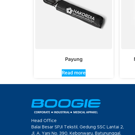
Payung
Read more
Head Office
Balai Besar SPJI Tekstil, Gedung SSC Lantai 2,
Jl. A. Yani No. 390, Kebonwaru, Batununggal,