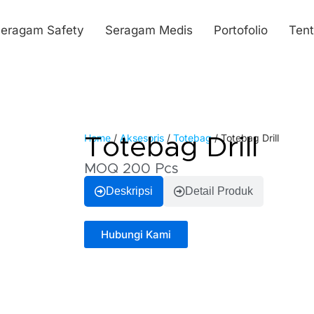
eragam Safety
Seragam Medis
Portofolio
Ten
Home
/
Aksesoris
/
Totebag
/ Totebag Drill
Totebag Drill
MOQ 200 Pcs
Deskripsi
Detail Produk
Hubungi Kami