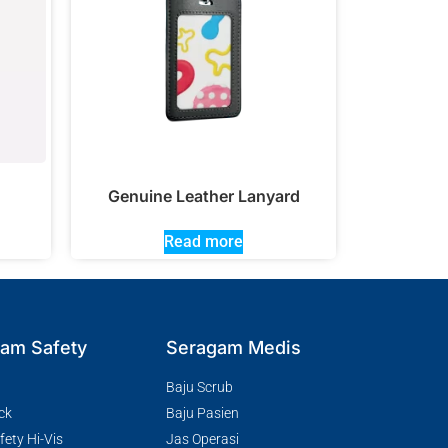
Genuine Leather Lanyard
Read more
am Safety
Seragam Medis
Baju Scrub
ck
Baju Pasien
ety Hi-Vis
Jas Operasi