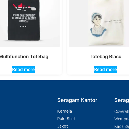
Multifunction Totebag
Totebag Blacu
Read more
Read more
Seragam Kantor
Serag
Coverall
Kemeja
Wearpa
Polo Shirt
Kaos Saf
Jaket