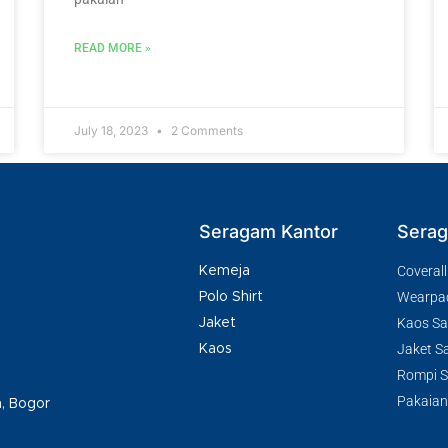
READ MORE »
July 18, 2023
2 Comments
Seragam Kantor
Serag
Coverall
Kemeja
Wearpa
Polo Shirt
Kaos Saf
Jaket
Jaket Sa
Kaos
Rompi Sa
Pakaian
h, Bogor