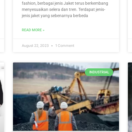
fashion, berbagai jenis Jaket terus berkembang
menyesuaikan selera dan tren. Terdapat jenis-
jenis jaket yang sebenarnya berbeda
READ MORE »
August 22, 2023
1 Comment
INDUSTRIAL