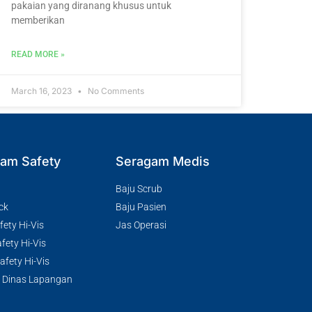
pakaian yang diranang khusus untuk
memberikan
READ MORE »
March 16, 2023
No Comments
am Safety
Seragam Medis
Baju Scrub
ck
Baju Pasien
ety Hi-Vis
Jas Operasi
fety Hi-Vis
fety Hi-Vis
 Dinas Lapangan